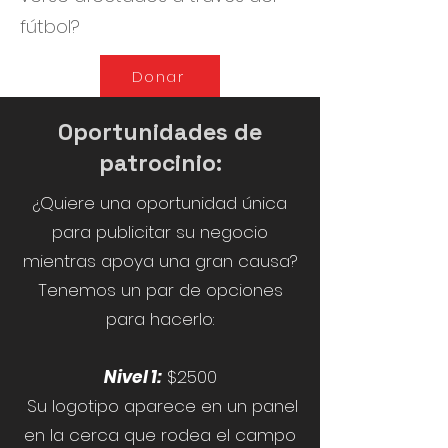
fútbol?
Donar
Oportunidades de
patrocinio:
¿Quiere una oportunidad única
para publicitar su negocio
mientras apoya una gran causa?
Tenemos un par de opciones
para hacerlo:
Nivel 1:
$2500
Su logotipo aparece en un panel
en la cerca que rodea el campo