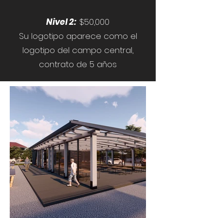
Nivel 2:
$50,000
Su logotipo aparece como el
logotipo del campo central,
contrato de 5 años