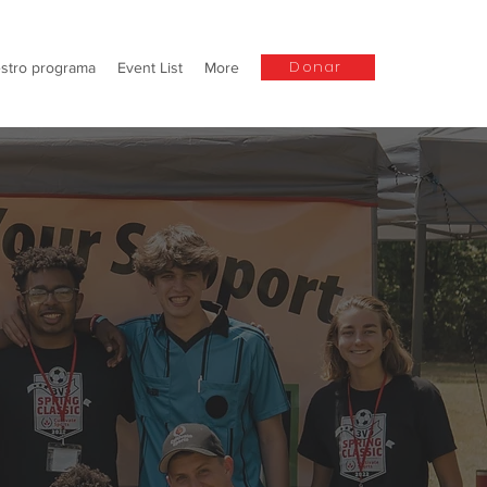
Donar
stro programa
Event List
More