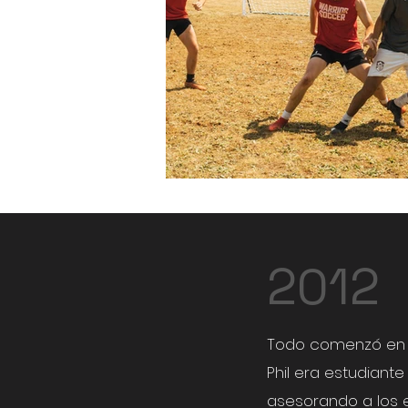
2012
Todo comenzó en el
Phil era estudiant
asesorando a los 