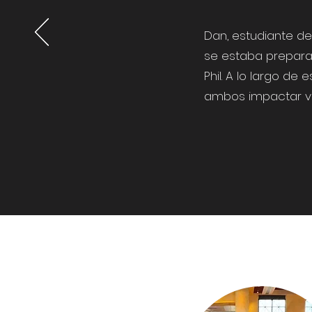
Dan, estudiante d
se estaba prepara
Phil. A lo largo de
ambos impactar vi