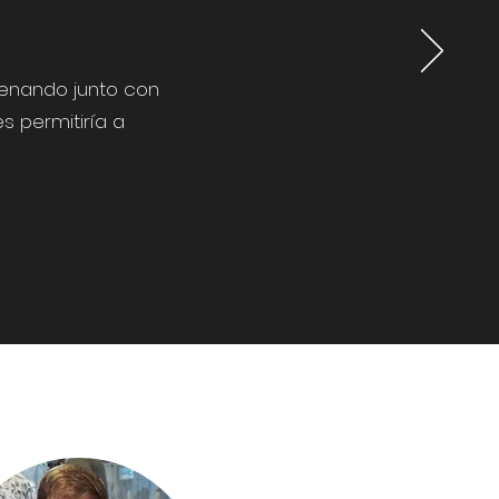
renando junto con
s permitiría a